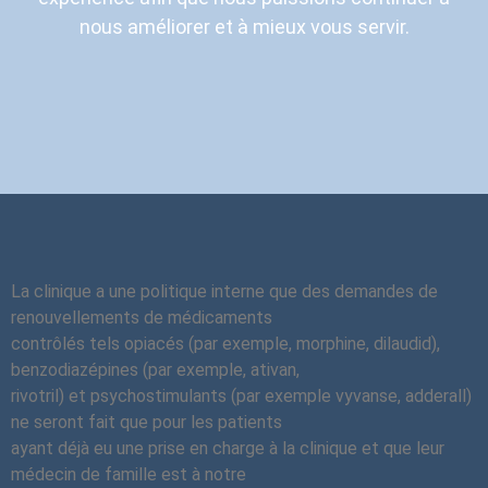
nous améliorer et à mieux vous servir.
La clinique a une politique interne que des demandes de
renouvellements de médicaments
contrôlés tels opiacés (par exemple, morphine, dilaudid),
benzodiazépines (par exemple, ativan,
rivotril) et psychostimulants (par exemple vyvanse, adderall)
ne seront fait que pour les patients
ayant déjà eu une prise en charge à la clinique et que leur
médecin de famille est à notre