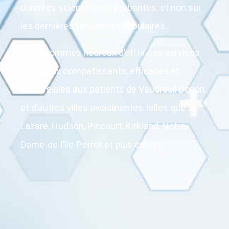
données scientifiques probantes, et non sur
les dernières tendances populaires.
Nous sommes heureux d’offrir nos services
médicaux compatissants, efficaces et
accessibles aux patients de Vaudreuil Dorion
et d’autres villes avoisinantes telles que St-
Lazare, Hudson, Pincourt, Kirkland, Notre-
Dame-de-l’île-Perrot et plus encore.