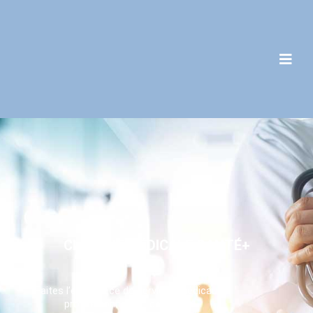
C
L
I
N
I
Q
U
E
M
É
D
I
C
A
L
E
S
A
N
T
É
+
Faites l’expérience de services médicaux
professionnels et complets