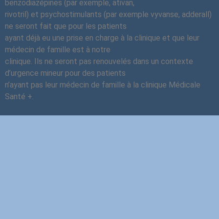
benzodiazépines (par exemple, ativan,
rivotril) et psychostimulants (par exemple vyvanse, adderall)
ne seront fait que pour les patients
ayant déjà eu une prise en charge à la clinique et que leur
médecin de famille est à notre
clinique. Ils ne seront pas renouvelés dans un contexte
d’urgence mineur pour des patients
n’ayant pas leur médecin de famille à la clinique Médicale
Santé +.