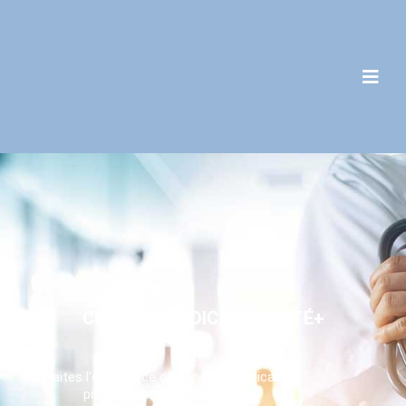
C
L
I
N
I
Q
U
E
M
É
D
I
C
A
L
E
S
A
N
T
É
+
Faites l’expérience de services médicaux
professionnels et complets