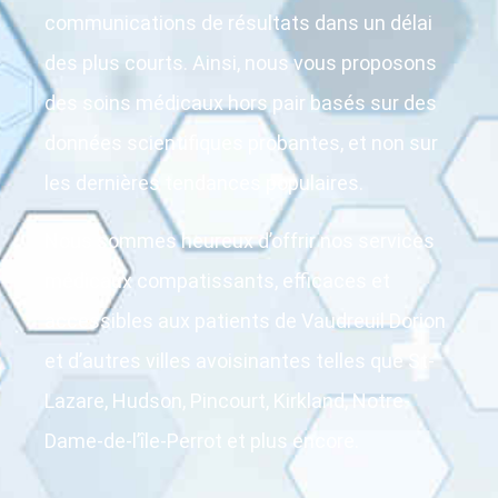
communications de résultats dans un délai
des plus courts. Ainsi, nous vous proposons
des soins médicaux hors pair basés sur des
données scientifiques probantes, et non sur
les dernières tendances populaires.
Nous sommes heureux d’offrir nos services
médicaux compatissants, efficaces et
accessibles aux patients de Vaudreuil Dorion
et d’autres villes avoisinantes telles que St-
Lazare, Hudson, Pincourt, Kirkland, Notre-
Dame-de-l’île-Perrot et plus encore.